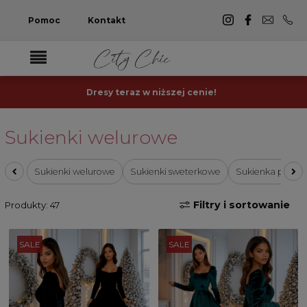
Pomoc
Kontakt
Dresy teraz w niższej cenie!
Sukienki welurowe
Sukienki welurowe
Sukienki sweterkowe
Sukienka prążk
Filtry i sortowanie
Produkty: 47
SALE
SALE