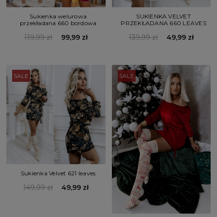
Sukienka welurowa
SUKIENKA VELVET
przekładana 660 bordowa
PRZEKŁADANA 660 LEAVES
119,99 zł
99,99 zł
139,99 zł
49,99 zł
SALE
SALE
Sukienka Velvet 621 leaves
149,99 zł
49,99 zł