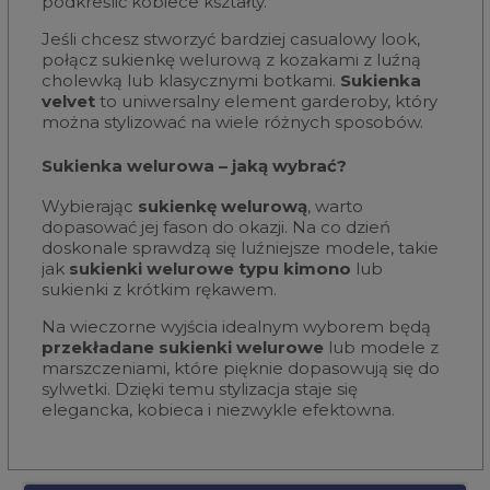
podkreślić kobiece kształty.
Jeśli chcesz stworzyć bardziej casualowy look,
połącz sukienkę welurową z kozakami z luźną
cholewką lub klasycznymi botkami.
Sukienka
velvet
to uniwersalny element garderoby, który
można stylizować na wiele różnych sposobów.
Sukienka welurowa – jaką wybrać?
Wybierając
sukienkę welurową
, warto
dopasować jej fason do okazji. Na co dzień
doskonale sprawdzą się luźniejsze modele, takie
jak
sukienki welurowe typu kimono
lub
sukienki z krótkim rękawem.
Na wieczorne wyjścia idealnym wyborem będą
przekładane sukienki welurowe
lub modele z
marszczeniami, które pięknie dopasowują się do
sylwetki. Dzięki temu stylizacja staje się
elegancka, kobieca i niezwykle efektowna.