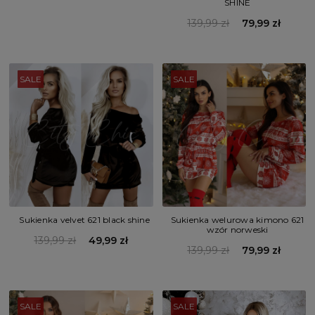
SHINE
139,99 zł
79,99 zł
SALE
SALE
Sukienka velvet 621 black shine
Sukienka welurowa kimono 621
wzór norweski
139,99 zł
49,99 zł
139,99 zł
79,99 zł
SALE
SALE