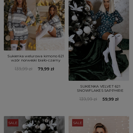
Sukienka welurowa kimono 621
wzór norweski biało-czarny
139,99 zł
79,99 zł
SUKIENKA VELVET 621
SNOWFLAKES SAPPHIRE
139,99 zł
59,99 zł
SALE
SALE