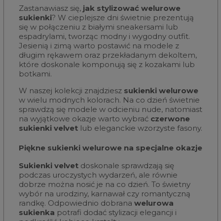
Zastanawiasz się,
jak stylizować welurowe
sukienki
? W cieplejsze dni świetnie prezentują
się w połączeniu z białymi sneakersami lub
espadrylami, tworząc modny i wygodny outfit.
Jesienią i zimą warto postawić na modele z
długim rękawem oraz przekładanym dekoltem,
które doskonale komponują się z kozakami lub
botkami.
W naszej kolekcji znajdziesz
sukienki welurowe
w wielu modnych kolorach. Na co dzień świetnie
sprawdzą się modele w odcieniu nude, natomiast
na wyjątkowe okazje warto wybrać
czerwone
sukienki velvet
lub eleganckie wzorzyste fasony.
Piękne sukienki welurowe na specjalne okazje
Sukienki velvet
doskonale sprawdzają się
podczas uroczystych wydarzeń, ale równie
dobrze można nosić je na co dzień. To świetny
wybór na urodziny, karnawał czy romantyczną
randkę. Odpowiednio dobrana
welurowa
sukienka
potrafi dodać stylizacji elegancji i