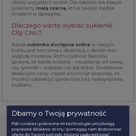
olśnisz wszystkich wokół. Dla miłośniczek klasyki
polecamy
małą czarną
, która zawsze będzie
strzałem w dziesiątkę.
Dlaczego warto wybrać sukienki
City Chic?
Każda
sukienka dostępna online
w naszym
butiku jest tworzona z dbałością o detale oraz
wygodę noszenia. Różnorodność fasonów
sprawia, że każda kobieta – niezależnie od wieku
czy sylwetki – znajdzie coś dla siebie. Dodatkowo
atrakcyjne ceny i częste promocje sprawiają, że
możesz odświeżyć garderobę bez nadwyrężania
budżetu.
Dbamy o Twoją prywatność
Pliki cookies i pokrewne im technologie umożliwiają
poprawne działanie strony i pomagają nam dostosować
POPULARNE KATEGORIE
ofertę do Twoich potrzeb. Możesz zaakceptować