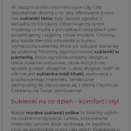
W naszym butiku internetowym City Chic
nieustannie dbamy o to, aby oferowane przez
nas
sukienki tanio
były zawsze zgodne z
aktualnymi trendami. Obserwujemy rynek
modowy i z myślą o potrzebach wszystkich pań
projektujemy i szyjemy nowe modele. Chcemy,
aby każda klientka odnalazła w butiku
wymarzoną sukienkę, która po zakupie stanie się
jej ulubioną! Możemy zaproponować
sukienki w
panterkę
, które wyróżnia unikalny design, a
także sukienki welurowe, obok których nie
sposób przejść obojętnie. Lubisz długość midi? W
ofercie jest
sukienka midi khaki
, wykonana z
prążkowanego materiału. Serdecznie
zachęcamy do zapoznania się z ofertą Citychic.pl.
Czekamy na Twoje zamówienie!
Sukienki na co dzień – komfort i styl
Nasze
modne sukienki online
to świetny wybór
na codzienne stylizacje. Lekkie, przewiewne
materiały i proste kroje sprawiają, że będziesz
czuć się swobodnie przez cały dzień. Znajdziesz u