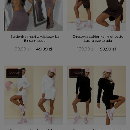
Sukienka maxi z wiskozy La
Dresowa sukienka midi basic
Brisa mocca
Laura czekolada
99,99 zł
49,99 zł
139,99 zł
99,99 zł
SALE
SALE
NOWOŚĆ
NOWOŚĆ