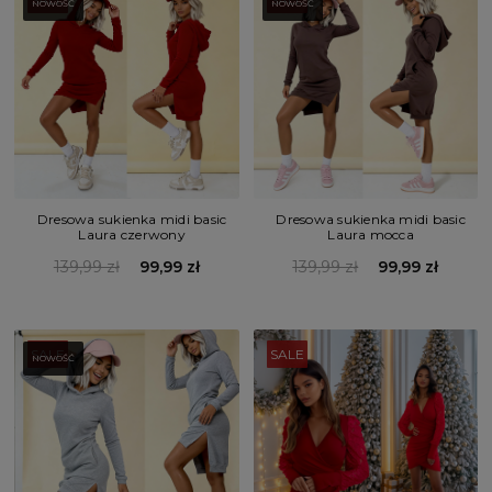
NOWOŚĆ
NOWOŚĆ
Dresowa sukienka midi basic
Dresowa sukienka midi basic
Laura czerwony
Laura mocca
139,99 zł
99,99 zł
139,99 zł
99,99 zł
SALE
SALE
NOWOŚĆ