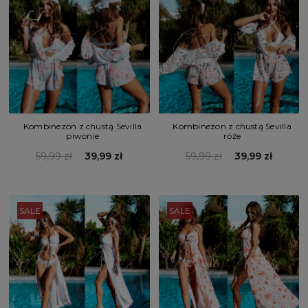
Kombinezon z chustą Sevilla
Kombinezon z chustą Sevilla
piwonie
róże
59,99 zł
39,99 zł
59,99 zł
39,99 zł
SALE
SALE