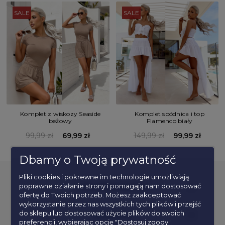
SALE
SALE
Komplet z wiskozy Seaside
Komplet spódnica i top
beżowy
Flamenco biały
99,99 zł
69,99 zł
149,99 zł
99,99 zł
Dbamy o Twoją prywatność
Pliki cookies i pokrewne im technologie umożliwiają
poprawne działanie strony i pomagają nam dostosować
POPULARNE KATEGORIE
ofertę do Twoich potrzeb. Możesz zaakceptować
wykorzystanie przez nas wszystkich tych plików i przejść
do sklepu lub dostosować użycie plików do swoich
INFORMACJE
preferencji, wybierając opcję "Dostosuj zgody".