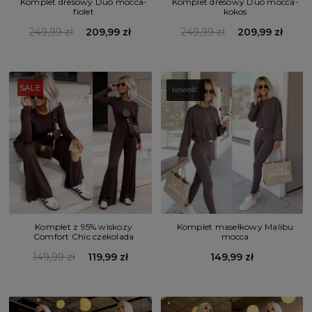
Komplet dresowy Duo mocca-
Komplet dresowy Duo mocca-
fiolet
kokos
249,99 zł
209,99 zł
249,99 zł
209,99 zł
SALE
NOWOŚĆ
Komplet z 95% wiskozy
Komplet masełkowy Malibu
Comfort Chic czekolada
mocca
149,99 zł
119,99 zł
149,99 zł