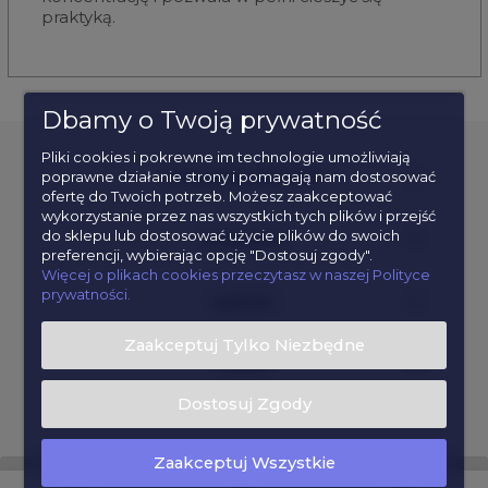
praktyką.
Dbamy o Twoją prywatność
Pliki cookies i pokrewne im technologie umożliwiają
poprawne działanie strony i pomagają nam dostosować
POPULARNE KATEGORIE
ofertę do Twoich potrzeb. Możesz zaakceptować
wykorzystanie przez nas wszystkich tych plików i przejść
do sklepu lub dostosować użycie plików do swoich
INFORMACJE
preferencji, wybierając opcję "Dostosuj zgody".
Więcej o plikach cookies przeczytasz w naszej Polityce
prywatności.
KONTAKT
Zaakceptuj Tylko Niezbędne
POMOC
Dostosuj Zgody
Zaakceptuj Wszystkie
pokaż pełną wersję strony