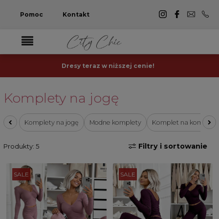
Pomoc
Kontakt
Dresy teraz w niższej cenie!
Komplety na jogę
Komplety na jogę
Modne komplety
Komplet na komunie
Filtry i sortowanie
Produkty: 5
SALE
SALE