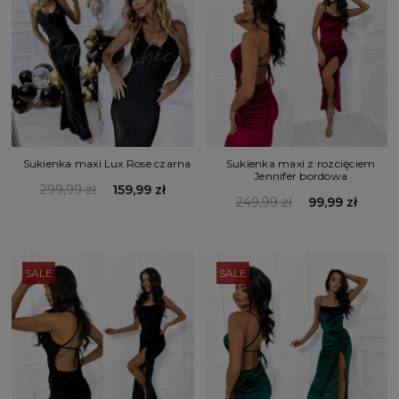
Sukienka maxi Lux Rose czarna
Sukienka maxi z rozcięciem
Jennifer bordowa
299,99 zł
159,99 zł
249,99 zł
99,99 zł
SALE
SALE