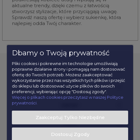
aktualne trendy, dzięki czemu z łatwością
stworzysz stylizacje, które przyciągają uwagę.
Sprawdź naszą ofertę i wybierz sukienkę, która
najlepiej odda Twój charakter.
Dbamy o Twoją prywatność
Pliki cookies i pokrewne im technologie umożliwiają
poprawne działanie strony i pomagają nam dostosować
POPULARNE KATEGORIE
ofertę do Twoich potrzeb. Możesz zaakceptować
wykorzystanie przez nas wszystkich tych plików i przejść
do sklepu lub dostosować użycie plików do swoich
INFORMACJE
preferencji, wybierając opcję "Dostosuj zgody".
Więcej o plikach cookies przeczytasz w naszej Polityce
prywatności.
KONTAKT
Zaakceptuj Tylko Niezbędne
POMOC
Dostosuj Zgody