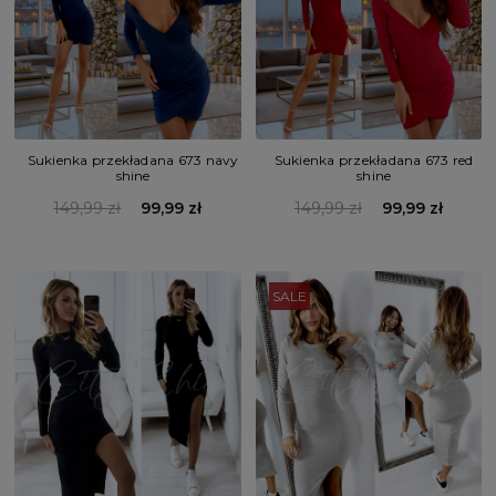
Sukienka przekładana 673 navy
Sukienka przekładana 673 red
shine
shine
149,99 zł
99,99 zł
149,99 zł
99,99 zł
SALE