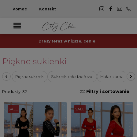
Pomoc
Kontakt
Dresy teraz w niższej cenie!
Piękne sukienki
Piękne sukienki
Sukienki młodzieżowe
Mała czarna
Suk
Filtry i sortowanie
Produkty: 32
SALE
SALE