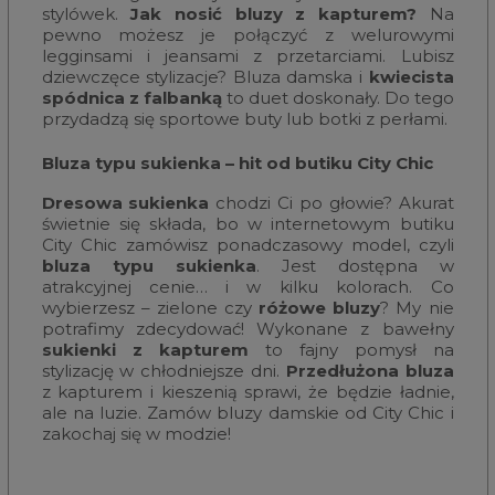
stylówek.
Jak nosić bluzy z kapturem?
Na
pewno możesz je połączyć z welurowymi
legginsami i jeansami z przetarciami. Lubisz
dziewczęce stylizacje? Bluza damska i
kwiecista
spódnica z falbanką
to duet doskonały. Do tego
przydadzą się sportowe buty lub botki z perłami.
Bluza typu sukienka – hit od butiku City Chic
Dresowa sukienka
chodzi Ci po głowie? Akurat
świetnie się składa, bo w internetowym butiku
City Chic zamówisz ponadczasowy model, czyli
bluza typu sukienka
. Jest dostępna w
atrakcyjnej cenie… i w kilku kolorach. Co
wybierzesz – zielone czy
różowe bluzy
? My nie
potrafimy zdecydować! Wykonane z bawełny
sukienki z kapturem
to fajny pomysł na
stylizację w chłodniejsze dni.
Przedłużona bluza
z kapturem i kieszenią sprawi, że będzie ładnie,
ale na luzie. Zamów bluzy damskie od City Chic i
zakochaj się w modzie!