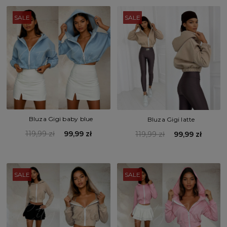
SALE
SALE
Bluza Gigi baby blue
Bluza Gigi latte
119,99 zł
99,99 zł
119,99 zł
99,99 zł
SALE
SALE