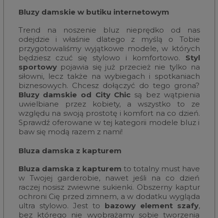
Bluzy damskie w butiku internetowym
Trend na noszenie bluz nieprędko od nas
odejdzie i właśnie dlatego z myślą o Tobie
przygotowaliśmy wyjątkowe modele, w których
będziesz czuć się stylowo i komfortowo.
Styl
sportowy
pojawia się już przecież nie tylko na
siłowni, lecz także na wybiegach i spotkaniach
biznesowych. Chcesz dołączyć do tego grona?
Bluzy damskie od City Chic
są bez wątpienia
uwielbiane przez kobiety, a wszystko to ze
względu na swoją prostotę i komfort na co dzień.
Sprawdź oferowane w tej kategorii modele bluz i
baw się modą razem z nami!
Bluza damska z kapturem
Bluza damska z kapturem
to totalny must have
w Twojej garderobie, nawet jeśli na co dzień
raczej nosisz zwiewne sukienki. Obszerny kaptur
ochroni Cię przed zimnem, a w dodatku wygląda
ultra stylowo. Jest to
bazowy element szafy
,
bez którego nie wyobrażamy sobie tworzenia