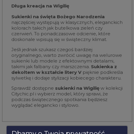
Długa kreacja na Wigilię
Sukienki na święta Bożego Narodzenia
najczęściej występują w klasycznych, eleganckich
kolorach takich jak butelkowa zieleń czy
czerwień. To ponadczasowe odcienie, które
doskonale wpisują się w świąteczny klimat.
Jeśli jednak szukasz czegoś bardziej
oryginalnego, warto zwrócić uwagę na welurowe
sukienki lub modele z efektownymi detalami,
takimi jak falbany czy marszczenia.
Sukienka z
dekoltem w kształcie litery V
pięknie podkreśla
sylwetkę i dodaje stylizacji kobiecego charakteru.
Sprawdź dostępne
sukienki na Wigilię
w kolekcji
Citychic.pl i wybierz model, który sprawi, że
podczas świątecznego spotkania będziesz
wyglądać elegancko i stylowo.
Dbamy o Twoją prywatność