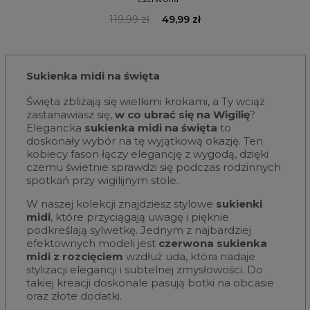
119,99 zł
49,99 zł
Sukienka midi na święta
Święta zbliżają się wielkimi krokami, a Ty wciąż
zastanawiasz się,
w co ubrać się na Wigilię
?
Elegancka
sukienka midi na święta
to
doskonały wybór na tę wyjątkową okazję. Ten
kobiecy fason łączy elegancję z wygodą, dzięki
czemu świetnie sprawdzi się podczas rodzinnych
spotkań przy wigilijnym stole.
W naszej kolekcji znajdziesz stylowe
sukienki
midi
, które przyciągają uwagę i pięknie
podkreślają sylwetkę. Jednym z najbardziej
efektownych modeli jest
czerwona sukienka
midi z rozcięciem
wzdłuż uda, która nadaje
stylizacji elegancji i subtelnej zmysłowości. Do
takiej kreacji doskonale pasują botki na obcasie
oraz złote dodatki.