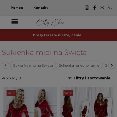
Pomoc
Kontakt
Dresy teraz w niższej cenie!
Sukienka midi na Święta
Sukienka midi na Święta
Sukienka na jedno ramię
Sukien
Filtry i sortowanie
Produkty: 3
SALE
SALE