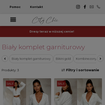
Pomoc
Kontakt
Dresy teraz w niższej cenie!
Biały komplet garniturowy
Biały komplet garniturowy
Bikini gold
Kombinezony elega
Filtry i sortowanie
Produkty: 3
SALE
SALE