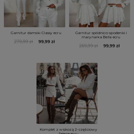
Garnitur damski Classy ecru
Garnitur spódnico-spodenki i
marynarka Bella ecru
279,99 zł
99,99 zł
269,99 zł
99,99 zł
Komplet z wiskozą 2-częściowy
Selene ecru