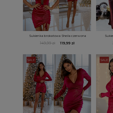
Sukienka brokatowa Sheila czerwona
Suki
149,99 zł
119,99 zł
SALE
SALE