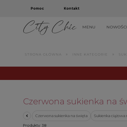
Pomoc
Kontakt
MENU
NOWOŚC
TOTAL OUTLET: PROD
»
»
STRONA GŁÓWNA
INNE KATEGORIE
SUK
Czerwona sukienka na ś
Czerwona sukienka na święta
Sukienka ciążowa 
Produkty: 38