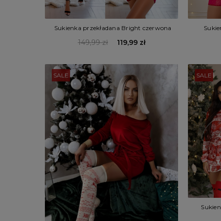
Sukienka przekładana Bright czerwona
Sukie
149,99 zł
119,99 zł
SALE
SALE
Sukie