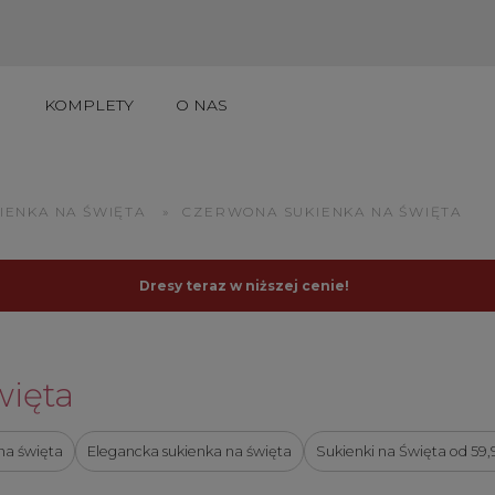
I
KOMPLETY
O NAS
UKTY DO 50ZŁ
IENKA NA ŚWIĘTA
»
CZERWONA SUKIENKA NA ŚWIĘTA
Dresy teraz w niższej cenie!
więta
na święta
Elegancka sukienka na święta
Sukienki na Święta od 59