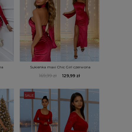
na
Sukienka maxi Chic Girl czerwona
169,99 zł
129,99 zł
SALE