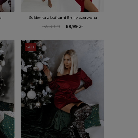
a
Sukienka z bufkami Emily czerwona
159,99 zł
69,99 zł
SALE