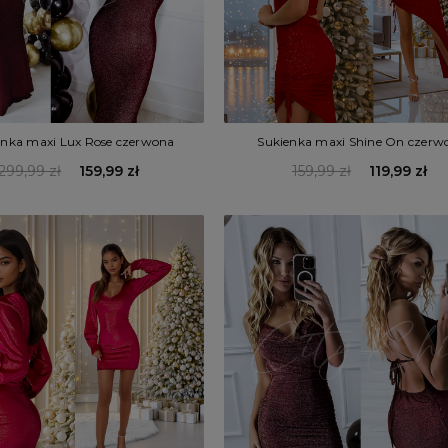
enka maxi Lux Rose czerwona
Sukienka maxi Shine On czerw
299,99 zł
159,99 zł
159,99 zł
119,99 zł