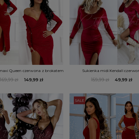
maxi Queen czerwona z brokatem
Sukienka midi Kendall czerwo
169,99 zł
149,99 zł
159,99 zł
49,99 zł
SALE