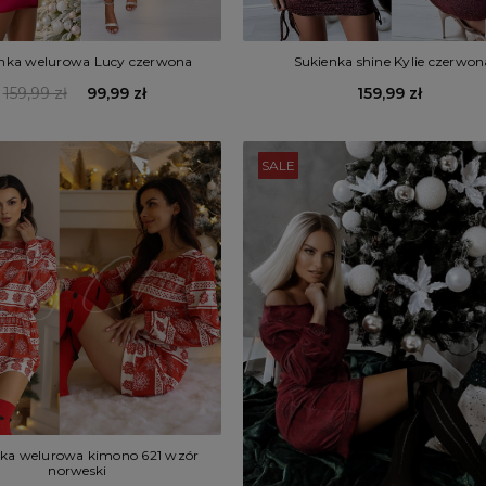
nka welurowa Lucy czerwona
Sukienka shine Kylie czerwon
159,99 zł
99,99 zł
159,99 zł
SALE
nka welurowa kimono 621 wzór
norweski