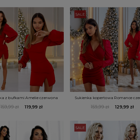
SALE
ka z bufkami Amelie czerwona
Sukienka kopertowa Romance cz
159,99 zł
119,99 zł
159,99 zł
129,99 zł
SALE