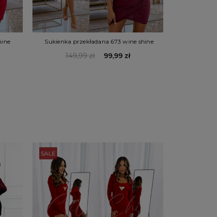
hine
Sukienka przekładana 673 wine shine
149,99 zł
99,99 zł
SALE