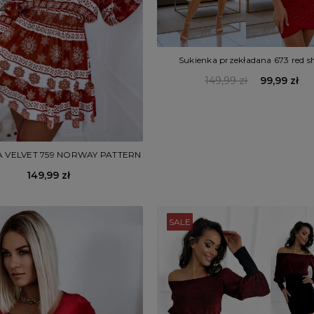
Sukienka przekładana 673 red s
149,99 zł
99,99 zł
A VELVET 759 NORWAY PATTERN
149,99 zł
SALE