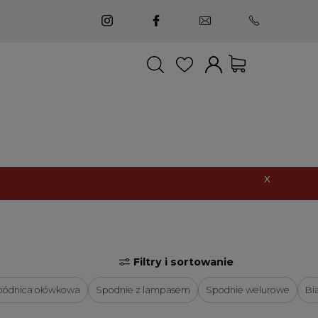
suma:
0,00 zł
X
Moje konto
Twoje zamówienia
Ustawienia
Lista życzeń
Filtry i sortowanie
pódnica ołówkowa
Spodnie z lampasem
Spodnie welurowe
Bi