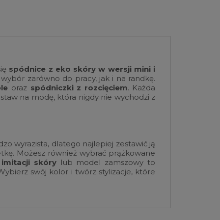
się
spódnice z eko skóry w wersji mini i
 wybór zarówno do pracy, jak i na randkę.
le
oraz
spódniczki z rozcięciem
. Każda
postaw na modę, która nigdy nie wychodzi z
zo wyrazista, dlatego najlepiej zestawić ją
lwetkę. Możesz również wybrać prążkowane
imitacji skóry
lub model zamszowy to
ierz swój kolor i twórz stylizacje, które