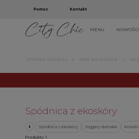
Pomoc
Kontakt
MENU
NOWOŚC
TOTAL OUTLET: PROD
»
»
STRONA GŁÓWNA
INNE KATEGORIE
ODZ
Spódnica z ekoskóry
Spódnica z ekoskóry
Joggery damskie
Kolarki
Produkty: 1