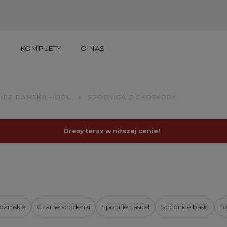
I
KOMPLETY
O NAS
UKTY DO 50ZŁ
IEZ DAMSKA - DÓŁ
»
SPÓDNICA Z EKOSKÓRY
Dresy teraz w niższej cenie!
 damskie
Czarne spodenki
Spodnie casual
Spódnice basic
S