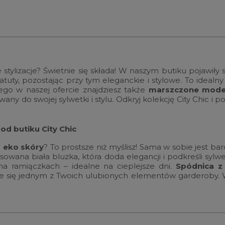
 stylizacje? Świetnie się składa! W naszym butiku pojawiły 
tuty, pozostając przy tym eleganckie i stylowe. To idealny
ego w naszej ofercie znajdziesz także
marszczone mode
ny do swojej sylwetki i stylu. Odkryj kolekcję City Chic i 
od butiku City Chic
z eko skóry
? To prostsze niż myślisz! Sama w sobie jest bard
asowana biała bluzka, która doda elegancji i podkreśli sy
a ramiączkach – idealne na cieplejsze dni.
Spódnica z 
e się jednym z Twoich ulubionych elementów garderoby. Wyb