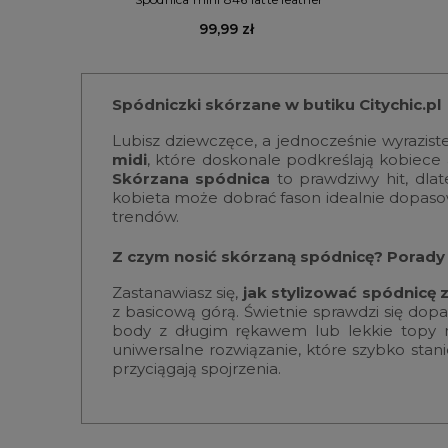
99,99 zł
Spódniczki skórzane w butiku Citychic.pl
Lubisz dziewczęce, a jednocześnie wyraziste
midi
, które doskonale podkreślają kobiece a
Skórzana spódnica
to prawdziwy hit, dlat
kobieta może dobrać fason idealnie dopasowa
trendów.
Z czym nosić skórzaną spódnicę? Porady 
Zastanawiasz się,
jak stylizować spódnicę 
z basicową górą. Świetnie sprawdzi się dop
body z długim rękawem lub lekkie topy n
uniwersalne rozwiązanie, które szybko stani
przyciągają spojrzenia.