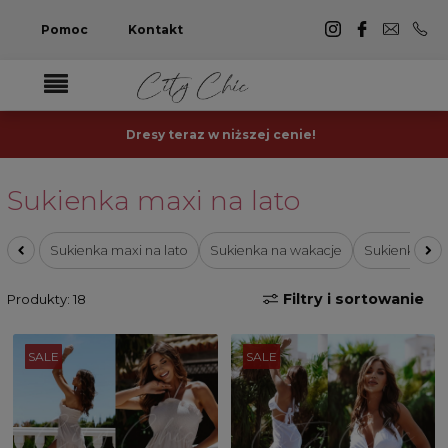
Pomoc
Kontakt
Dresy teraz w niższej cenie!
Sukienka maxi na lato
Sukienka maxi na lato
Sukienka na wakacje
Sukienka pl
Filtry i sortowanie
Produkty: 18
SALE
SALE