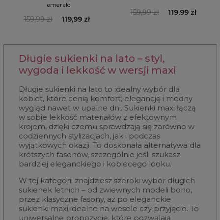
emerald
159,99 zł
119,99 zł
159,99 zł
119,99 zł
Długie sukienki na lato – styl,
wygoda i lekkość w wersji maxi
Długie sukienki na lato to idealny wybór dla
kobiet, które cenią komfort, elegancję i modny
wygląd nawet w upalne dni. Sukienki maxi łączą
w sobie lekkość materiałów z efektownym
krojem, dzięki czemu sprawdzają się zarówno w
codziennych stylizacjach, jak i podczas
wyjątkowych okazji. To doskonała alternatywa dla
krótszych fasonów, szczególnie jeśli szukasz
bardziej eleganckiego i kobiecego looku.
W tej kategorii znajdziesz szeroki wybór długich
sukienek letnich – od zwiewnych modeli boho,
przez klasyczne fasony, aż po eleganckie
sukienki maxi idealne na wesele czy przyjęcie. To
uniwersalne propozycje, które pozwalają