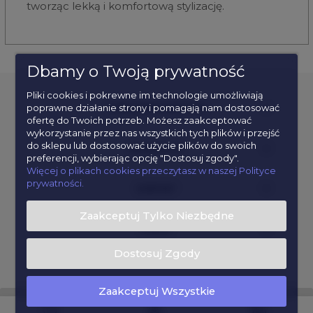
tworząc lekką i komfortową stylizację.
Dbamy o Twoją prywatność
Pliki cookies i pokrewne im technologie umożliwiają
poprawne działanie strony i pomagają nam dostosować
POPULARNE KATEGORIE
ofertę do Twoich potrzeb. Możesz zaakceptować
wykorzystanie przez nas wszystkich tych plików i przejść
do sklepu lub dostosować użycie plików do swoich
INFORMACJE
preferencji, wybierając opcję "Dostosuj zgody".
Więcej o plikach cookies przeczytasz w naszej Polityce
prywatności.
KONTAKT
Zaakceptuj Tylko Niezbędne
POMOC
Dostosuj Zgody
Zaakceptuj Wszystkie
pokaż pełną wersję strony