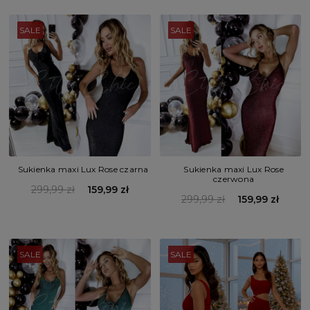
SALE
SALE
Sukienka maxi Lux Rose czarna
Sukienka maxi Lux Rose
czerwona
299,99 zł
159,99 zł
299,99 zł
159,99 zł
SALE
SALE