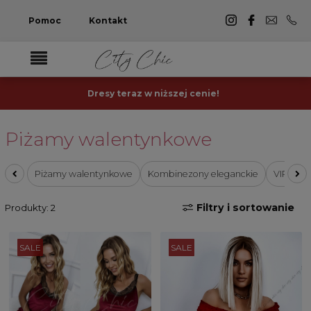
Pomoc
Kontakt
Dresy teraz w niższej cenie!
Piżamy walentynkowe
Piżamy walentynkowe
Kombinezony eleganckie
VIRAL: S
Filtry i sortowanie
Produkty: 2
SALE
SALE