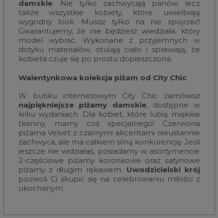
damskie
. Nie tylko zachwycają panów, lecz
także wszystkie kobiety, które uwielbiają
wygodny look. Musisz tylko na nie spojrzeć!
Gwarantujemy, że nie będziesz wiedziała, który
model wybrać. Wykonane z przyjemnych w
dotyku materiałów, otulają ciało i sprawiają, że
kobieta czuje się po prostu dopieszczona.
Walentynkowa kolekcja piżam od City Chic
W butiku internetowym City Chic zamówisz
najpiękniejsze piżamy damskie
, dostępne w
kilku wydaniach. Dla kobiet, które lubią miękkie
tkaniny, mamy coś specjalnego! Czerwona
piżama Velvet z czarnymi akcentami nieustannie
zachwyca, ale ma całkiem silną konkurencję. Jeśli
jeszcze nie widziałaś, posiadamy w asortymencie
2-częściowe piżamy koronkowe oraz satynowe
piżamy z długim rękawem.
Uwodzicielski krój
pozwoli Ci skupić się na celebrowaniu miłości z
ukochanym.