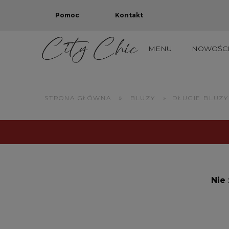
Pomoc
Kontakt
MENU
NOWOŚC
TOTAL OUTLET: PROD
»
STRONA GŁÓWNA
BLUZY
»
DŁUGIE BLUZY
Nie