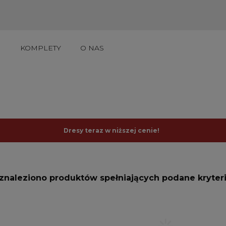
I
KOMPLETY
O NAS
UKTY DO 50ZŁ
Dresy teraz w niższej cenie!
 znaleziono produktów spełniających podane kryteri