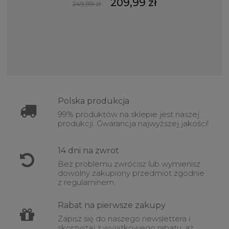
209,99 zł
249,99 zł
Polska
produkcja
99% produktów na sklepie jest naszej
produkcji. Gwarancja najwyższej jakości!
14 dni na
zwrot
Bez problemu zwrócisz lub wymienisz
dowolny zakupiony przedmiot zgodnie
z regulaminem.
Rabat
na pierwsze zakupy
Zapisz się do naszego newslettera i
skorzystaj z wyjątkowego rabatu: aż