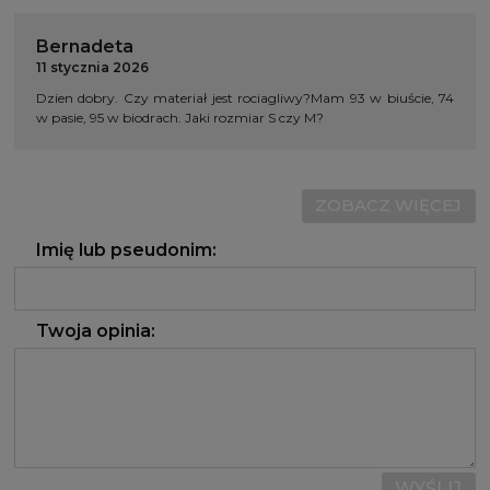
Bernadeta
11 stycznia 2026
Dzien dobry. Czy materiał jest rociagliwy?Mam 93 w biuście, 74
w pasie, 95 w biodrach. Jaki rozmiar S czy M?
ZOBACZ WIĘCEJ
Imię lub pseudonim:
Twoja opinia:
WYŚLIJ