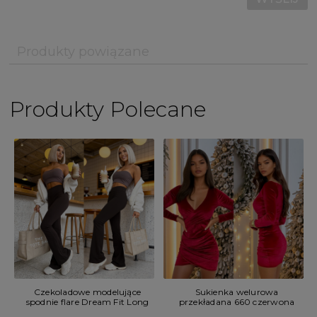
Produkty powiązane
Produkty Polecane
Sukienka welurowa
Czekoladowe modelujące
przekładana 660 czerwona
spodnie flare Dream Fit Long