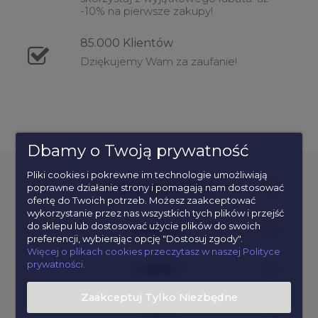
-10% na pierwsze zakupy!
85.000
Klientów
Dziękujemy Wam za zaufanie!
Dbamy o Twoją prywatność
Pliki cookies i pokrewne im technologie umożliwiają
poprawne działanie strony i pomagają nam dostosować
POPULARNE KATEGORIE
ofertę do Twoich potrzeb. Możesz zaakceptować
wykorzystanie przez nas wszystkich tych plików i przejść
do sklepu lub dostosować użycie plików do swoich
INFORMACJE
preferencji, wybierając opcję "Dostosuj zgody".
Więcej o plikach cookies przeczytasz w naszej Polityce
prywatności.
KONTAKT
Zaakceptuj Tylko Niezbędne
POMOC