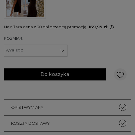
Najniższa cena z 30 dni przed tą promocją:
169,99 zł
Jeżeli pr
ROZMIAR:
niż 30 dni
cena od 
pojawił s
Do koszyka
OPIS I WYMIARY
KOSZTY DOSTAWY