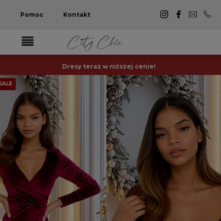
Pomoc
Kontakt
Dresy teraz w niższej cenie!
SALE
-17%