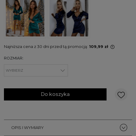
Najniższa cena z 30 dni przed tą promocją:
109,99 zł
Jeżeli pr
ROZMIAR:
niż 30 dni
cena od 
pojawił s
Do koszyka
OPIS I WYMIARY