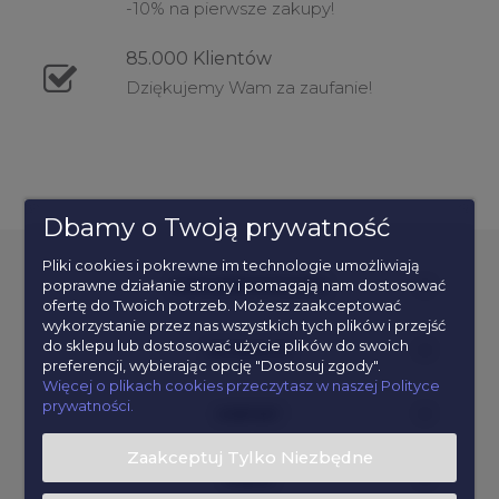
-10% na pierwsze zakupy!
85.000
Klientów
Dziękujemy Wam za zaufanie!
Dbamy o Twoją prywatność
Pliki cookies i pokrewne im technologie umożliwiają
poprawne działanie strony i pomagają nam dostosować
POPULARNE KATEGORIE
ofertę do Twoich potrzeb. Możesz zaakceptować
wykorzystanie przez nas wszystkich tych plików i przejść
do sklepu lub dostosować użycie plików do swoich
INFORMACJE
preferencji, wybierając opcję "Dostosuj zgody".
Więcej o plikach cookies przeczytasz w naszej Polityce
prywatności.
KONTAKT
Zaakceptuj Tylko Niezbędne
POMOC