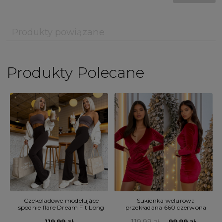
Produkty powiązane
Produkty Polecane
Sukienka welurowa
Czekoladowe modelujące
przekładana 660 czerwona
spodnie flare Dream Fit Long
119,99 zł
99,99 zł
119,99 zł