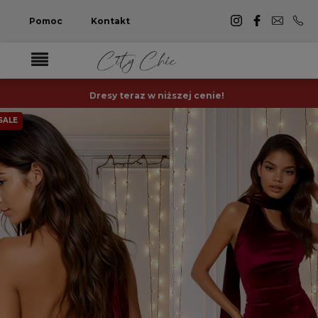
Pomoc
Kontakt
Dresy teraz w niższej cenie!
SALE
-24%