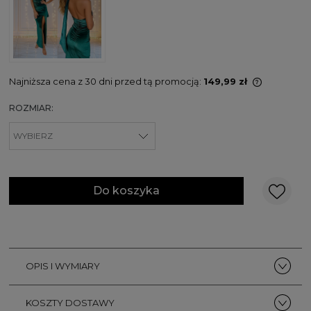
Najniższa cena z 30 dni przed tą promocją:
149,99 zł
Jeżeli pr
ROZMIAR:
niż 30 dni
cena od 
pojawił s
Do koszyka
OPIS I WYMIARY
KOSZTY DOSTAWY