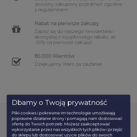
dowolny zakupiony przedmiot zgodnie
z regulaminem.
Rabat
na pierwsze zakupy
Zapisz się do naszego newslettera i
skorzystaj z wyjątkowego rabatu: aż
-10% na pierwsze zakupy!
85.000
Klientów
Dziękujemy Wam za zaufanie!
Dbamy o Twoją prywatność
Pliki cookies i pokrewne im technologie umożliwiają
poprawne działanie strony i pomagają nam dostosować
POPULARNE KATEGORIE
ofertę do Twoich potrzeb. Możesz zaakceptować
wykorzystanie przez nas wszystkich tych plików i przejść
do sklepu lub dostosować użycie plików do swoich
INFORMACJE