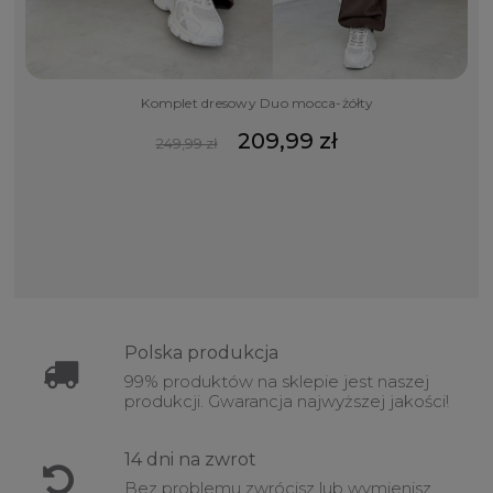
Komplet dresowy Duo mocca-żółty
209,99 zł
249,99 zł
Polska
produkcja
99% produktów na sklepie jest naszej
produkcji. Gwarancja najwyższej jakości!
14 dni na
zwrot
Bez problemu zwrócisz lub wymienisz