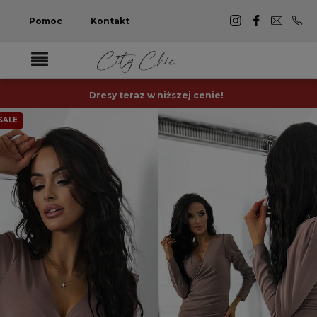
Pomoc
Kontakt
Dresy teraz w niższej cenie!
SALE
-29%