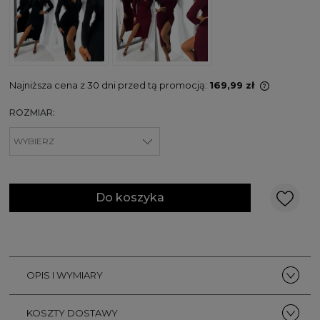
Najniższa cena z 30 dni przed tą promocją:
169,99 zł
Jeżeli pr
ROZMIAR:
niż 30 dni
cena od 
pojawił s
Do koszyka
OPIS I WYMIARY
KOSZTY DOSTAWY