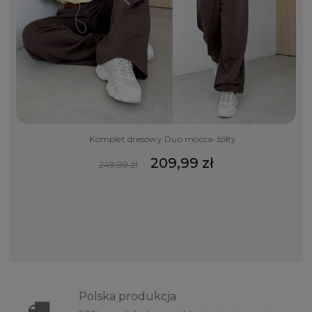
Komplet dresowy Duo mocca-żółty
209,99 zł
249,99 zł
Polska
produkcja