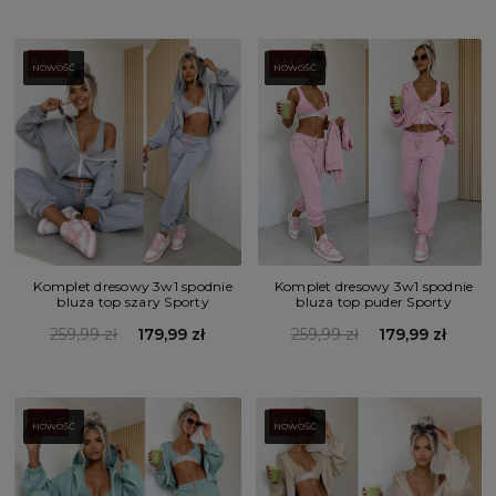
SALE
SALE
NOWOŚĆ
NOWOŚĆ
Komplet dresowy 3w1 spodnie
Komplet dresowy 3w1 spodnie
bluza top szary Sporty
bluza top puder Sporty
259,99 zł
179,99 zł
259,99 zł
179,99 zł
SALE
SALE
NOWOŚĆ
NOWOŚĆ