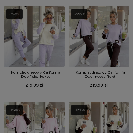
NOWOŚĆ
NOWOŚĆ
Komplet dresowy California
Komplet dresowy California
Duo fiolet-kokos
Duo mocca-fiolet
219,99 zł
219,99 zł
NOWOŚĆ
NOWOŚĆ