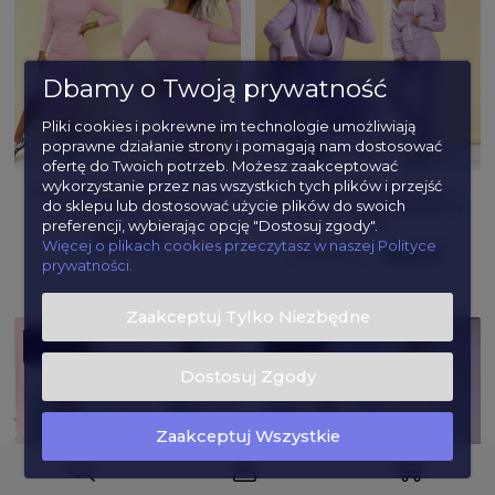
Dbamy o Twoją prywatność
Pliki cookies i pokrewne im technologie umożliwiają
poprawne działanie strony i pomagają nam dostosować
ofertę do Twoich potrzeb. Możesz zaakceptować
wykorzystanie przez nas wszystkich tych plików i przejść
Komplet Paola spódnica midi i
Komplet trzyczęściowy z
do sklepu lub dostosować użycie plików do swoich
bluzka pastelowy różowy
masełka Morgan pastelowy
fiolet
preferencji, wybierając opcję "Dostosuj zgody".
139,99 zł
Więcej o plikach cookies przeczytasz w naszej Polityce
189,99 zł
99,99 zł
prywatności.
Zaakceptuj Tylko Niezbędne
SALE
SALE
NOWOŚĆ
NOWOŚĆ
Dostosuj Zgody
Zaakceptuj Wszystkie