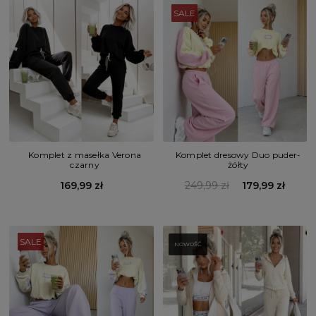
SALE
Komplet z masełka Verona
Komplet dresowy Duo puder-
czarny
żółty
169,99 zł
249,99 zł
179,99 zł
SALE
NOWOŚĆ