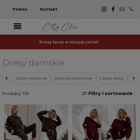
Pomoc
Kontakt
Dresy teraz w niższej cenie!
Dresy damskie
Dresy welurowe
Dresy dwukolorowe
Ciepłe dresy
Beżo
Filtry i sortowanie
Produkty: 176