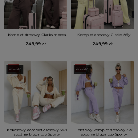
Komplet dresowy Clarks mocca
Komplet dresowy Clarks żóły
249,99 zł
249,99 zł
SALE
SALE
NOWOŚĆ
NOWOŚĆ
Kokosowy komplet dresowy 3w1
Fioletowy komplet dresowy 3w1
spodnie bluza top Sporty
spodnie bluza top Sporty