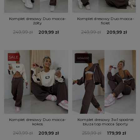
Komplet dresowy Duo mocca-
Komplet dresowy Duo mocca-
żółty
fiolet
249,99 zł
209,99 zł
249,99 zł
209,99 zł
SALE
SALE
NOWOŚĆ
Komplet dresowy Duo mocca-
Komplet dresowy 3w1 spodnie
kokos
bluza top mocca Sporty
249,99 zł
209,99 zł
259,99 zł
179,99 zł