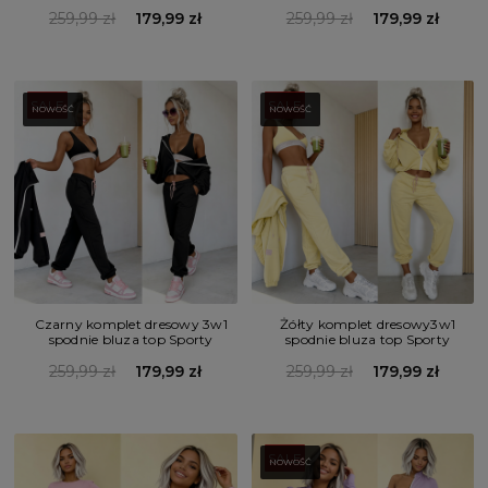
259,99 zł
179,99 zł
259,99 zł
179,99 zł
SALE
SALE
NOWOŚĆ
NOWOŚĆ
Czarny komplet dresowy 3w1
Żółty komplet dresowy3w1
spodnie bluza top Sporty
spodnie bluza top Sporty
259,99 zł
179,99 zł
259,99 zł
179,99 zł
SALE
NOWOŚĆ