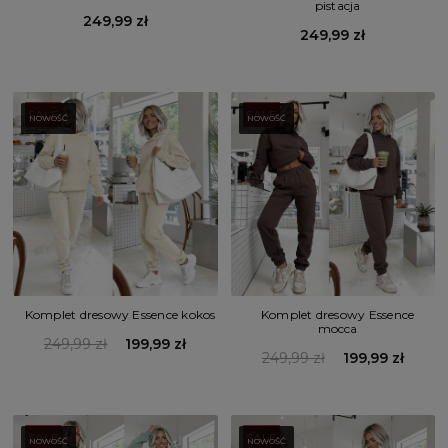
pistacja
249,99 zł
249,99 zł
SALE
SALE
NOWOŚĆ
NOWOŚĆ
Komplet dresowy Essence kokos
Komplet dresowy Essence
mocca
249,99 zł
199,99 zł
249,99 zł
199,99 zł
SALE
SALE
NOWOŚĆ
NOWOŚĆ