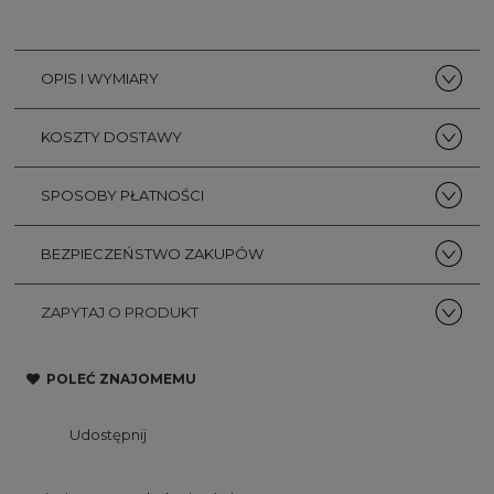
niż 30 dni
cena od 
pojawił si
OPIS I WYMIARY
KOSZTY DOSTAWY
SPOSOBY PŁATNOŚCI
BEZPIECZEŃSTWO ZAKUPÓW
ZAPYTAJ O PRODUKT
POLEĆ ZNAJOMEMU
Udostępnij