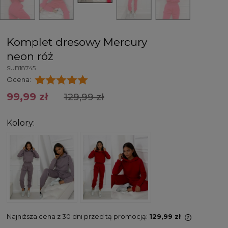
Komplet dresowy Mercury
neon róż
SUB18745
Ocena:
99,99 zł
129,99 zł
Kolory:
Najniższa cena z 30 dni przed tą promocją:
129,99 zł
Jeżeli pr