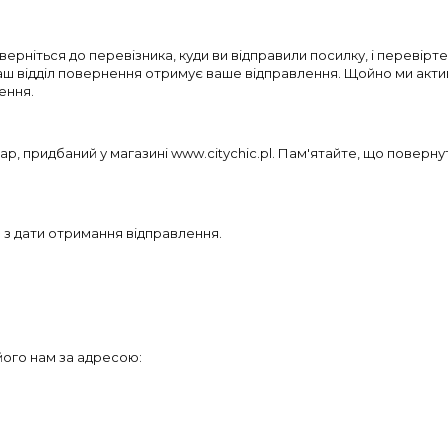
рніться до перевізника, куди ви відправили посилку, і перевірт
ш відділ повернення отримує ваше відправлення. Щойно ми акти
ення.
, придбаний у магазині www.citychic.pl. Пам'ятайте, що повернут
 з дати отримання відправлення.
його нам за адресою: