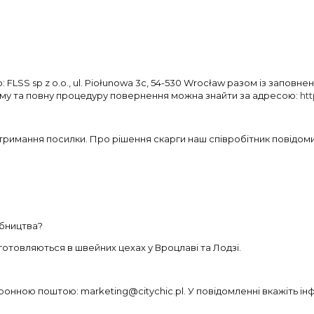
FLSS sp z o.o., ul. Piołunowa 3c, 54-530 Wrocław разом із заповн
рму та повну процедуру повернення можна знайти за адресою:
htt
 отримання посилки. Про рішення скарги наш співробітник повід
обництва?
отовляються в швейних цехах у Вроцлаві та Лодзі.
онною поштою: marketing@citychic.pl. У повідомленні вкажіть інфо