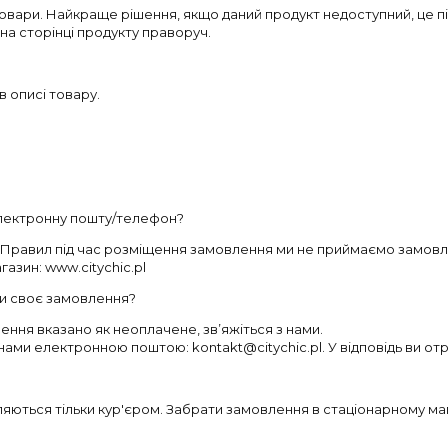
вари. Найкраще рішення, якщо даний продукт недоступний, це п
 на сторінці продукту праворуч.
в описі товару.
електронну пошту/телефон?
их Правил під час розміщення замовлення ми не приймаємо замо
азин: www.citychic.pl
ти своє замовлення?
ення вказано як неоплачене, зв’яжіться з нами.
 нами електронною поштою: kontakt@citychic.pl. У відповідь ви о
ляються тільки кур'єром. Забрати замовлення в стаціонарному м