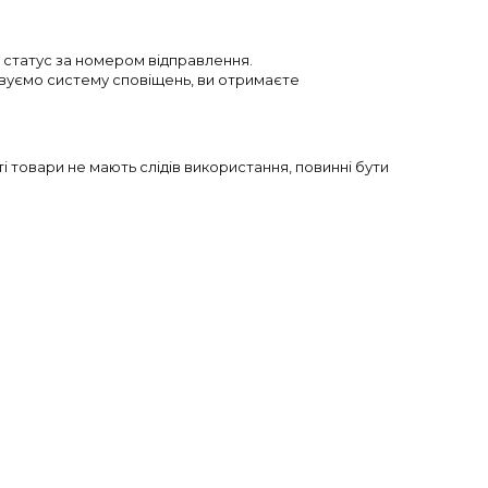
е статус за номером відправлення.
вуємо систему сповіщень, ви отримаєте
і товари не мають слідів використання, повинні бути