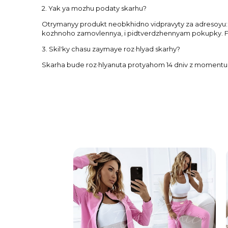
2. Yak ya mozhu podaty skarhu?
Otrymanyy produkt neobkhidno vidpravyty za adresoyu: F
kozhnoho zamovlennya, i pidtverdzhennyam pokupky. F
3. Skilʹky chasu zaymaye roz·hlyad skarhy?
Skarha bude roz·hlyanuta protyahom 14 dniv z momentu 