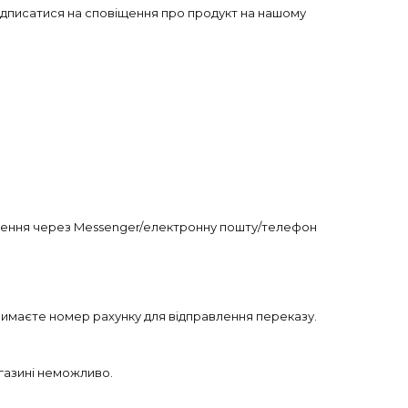
ідписатися на сповіщення про продукт на нашому
влення через Messenger/електронну пошту/телефон
тримаєте номер рахунку для відправлення переказу.
агазині неможливо.