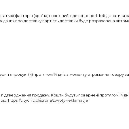
агатьох факторів (країна, поштовий індекс) тощо. Щоб дізнатися 
ня даних про доставку вартість доставки буде розрахована автом
ніть продукт(и) протягом 14 днів з моменту отримання товару з
підтвердження продажу. Кошти будуть повернені протягом 14 дн
сою:
https://citychic.pl/strona/zwroty-reklamacje