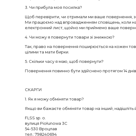
3. Чи прибула моя посилка?
Щоб перевірити, чи отримали ми ваше повернення, зве
Ми працюємо над впровадженням сповіщень, коли на
електронний лист, щойно ми приймемо ваше поверн
4. Чи можу я повернути товари зі знижкою?
Так, право на повернення поширюється на кожен товар
цілими та мати бирки.
5. Скільки часу я маю, щоб повернути?
Повернення повинно бути здійснено протягом 14 днів
СКАРГИ
1. Як я можу обміняти товар?
Якщо ви бажаєте обміняти товар на інший, надішліть 
FLSS sp. o.
вулиця Piołunowa 3C
54-530 Вроцлав
тел.: 798240694