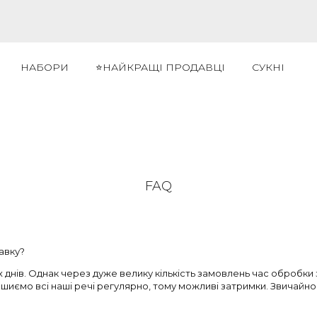
НАБОРИ
⭐НАЙКРАЩІ ПРОДАВЦІ
СУКНІ
FAQ
авку?
 днів. Однак через дуже велику кількість замовлень час обробк
и шиємо всі наші речі регулярно, тому можливі затримки. Звичай