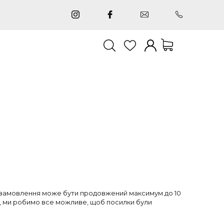
сума:
0,00 zł
Moje konto
Twoje zamówienia
Ustawienia
Lista życzeń
и замовлення може бути продовжений максимум до 10
но, ми робимо все можливе, щоб посилки були