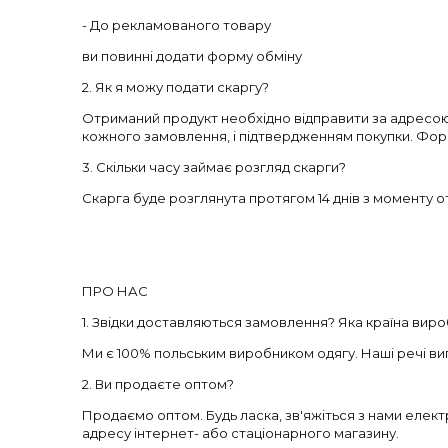
- До рекламованого товару
ви повинні додати форму обміну
2. Як я можу подати скаргу?
Отриманий продукт необхідно відправити за адресою: 
кожного замовлення, і підтвердженням покупки. Фо
3. Скільки часу займає розгляд скарги?
Скарга буде розглянута протягом 14 днів з моменту
ПРО НАС
1. Звідки доставляються замовлення? Яка країна вир
Ми є 100% польським виробником одягу. Наші речі виг
2. Ви продаєте оптом?
Продаємо оптом. Будь ласка, зв'яжіться з нами електр
адресу інтернет- або стаціонарного магазину.