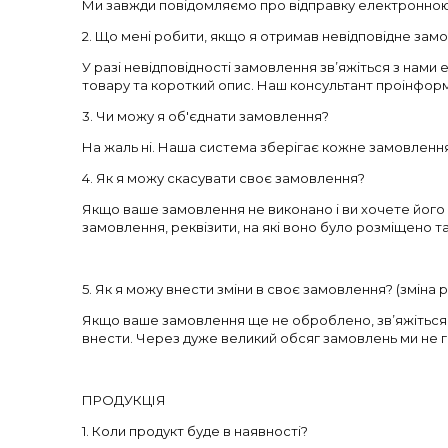
Ми завжди повідомляємо про відправку електронно
2. Що мені робити, якщо я отримав невідповідне зам
У разі невідповідності замовлення зв’яжіться з нам
товару та короткий опис. Наш консультант проінфор
3. Чи можу я об'єднати замовлення?
На жаль ні. Наша система зберігає кожне замовлення 
4. Як я можу скасувати своє замовлення?
Якщо ваше замовлення не виконано і ви хочете його 
замовлення, реквізити, на які воно було розміщено т
5. Як я можу внести зміни в своє замовлення? (зміна 
Якщо ваше замовлення ще не оброблено, зв’яжіться з
внести. Через дуже великий обсяг замовлень ми не 
ПРОДУКЦІЯ
1. Коли продукт буде в наявності?