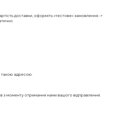
вартість доставки, оформіть «тестове» замовлення ->
атично.
а такою адресою:
ів з моменту отримання нами вашого відправлення.