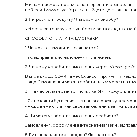
Ми намагаємося постійно повторювати розпродані то
веб-сайті www.citychic.pl. Ви знайдете це сповіщення
2. Які розміри продукту? Які розміри виробу?
Усі розміри товару, доступні розміри та склад вказані 
СПОСОБИ ОПЛАТИ ТА ДОСТАВКИ
1. Чи можна замовити післяплатою?
Так, відправляємо наложеним платежем.
2. Чи можу я зробити замовлення через Messenger/
Відповідно до GDPR та необхідності прийняття наш
тощо. Замовлення можна робити тільки через наш маг
3. Під час оплати сталася помилка. Як я можу оплати
- Якщо кошти були списані з вашого рахунку, а замовл
- Якщо ви не оплатили своє замовлення, зв'яжіться з
4. Чи можу я забрати замовлення особисто?
Замовлення, оформлені в інтернет-магазині, відправ
5. Ви відправляєте за кордон? Яка вартість?