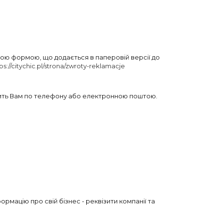
еною формою, що додається в паперовій версії до
ps://citychic.pl/strona/zwroty-reklamacje
омить Вам по телефону або електронною поштою.
рмацію про свій бізнес - реквізити компанії та