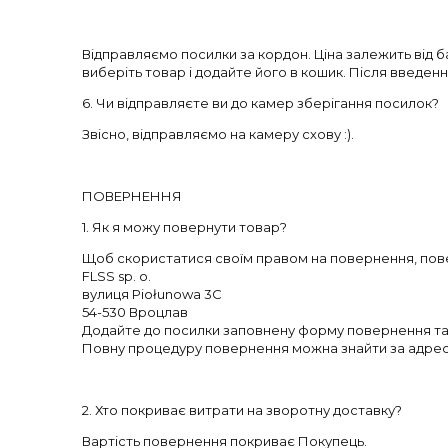
Відправляємо посилки за кордон. Ціна залежить від б
виберіть товар і додайте його в кошик. Після введен
6. Чи відправляєте ви до камер зберігання посилок?
Звісно, відправляємо на камеру схову :).
ПОВЕРНЕННЯ
1. Як я можу повернути товар?
Щоб скористатися своїм правом на повернення, повер
FLSS sp. o.
вулиця Piołunowa 3C
54-530 Вроцлав
Додайте до посилки заповнену форму повернення та 
Повну процедуру повернення можна знайти за адре
2. Хто покриває витрати на зворотну доставку?
Вартість повернення покриває Покупець.