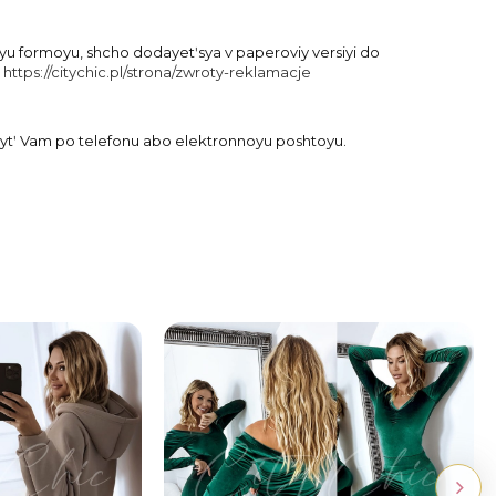
u formoyu, shcho dodayetʹsya v paperoviy versiyi do
:
https://citychic.pl/strona/zwroty-reklamacje
ytʹ Vam po telefonu abo elektronnoyu poshtoyu.