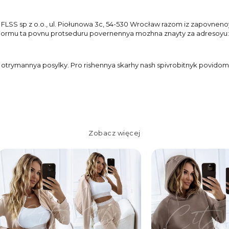
LSS sp z o.o., ul. Piołunowa 3c, 54-530 Wrocław razom iz zapovnenoy
ormu ta povnu protseduru povernennya mozhna znayty za adresoyu
otrymannya posylky. Pro rishennya skarhy nash spivrobitnyk povidom
Zobacz więcej