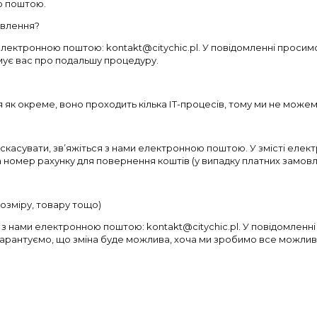
ю поштою.
овлення?
и електронною поштою: kontakt@citychic.pl. У повідомленні прос
мує вас про подальшу процедуру.
як окреме, воно проходить кілька ІТ-процесів, тому ми не можем
скасувати, зв’яжіться з нами електронною поштою. У змісті елект
а номер рахунку для повернення коштів (у випадку платних замовл
розміру, товару тощо)
 нами електронною поштою: kontakt@citychic.pl. У повідомленні 
гарантуємо, що зміна буде можлива, хоча ми зробимо все можлив