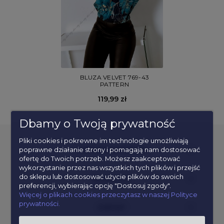
BLUZA VELVET 769-43
PATTERN
119,99 zł
Dbamy o Twoją prywatność
Pliki cookies i pokrewne im technologie umożliwiają
poprawne działanie strony i pomagają nam dostosować
POPULARNE KATEGORIE
ofertę do Twoich potrzeb. Możesz zaakceptować
wykorzystanie przez nas wszystkich tych plików i przejść
do sklepu lub dostosować użycie plików do swoich
INFORMACJE
preferencji, wybierając opcję "Dostosuj zgody".
Więcej o plikach cookies przeczytasz w naszej Polityce
prywatności.
KONTAKT