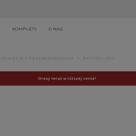
I
KOMPLETY
O NAS
UKTY DO 50ZŁ
USUNIECIA Z PRZEKEROWANIEM
»
BESTSELLERY
Dresy teraz w niższej cenie!