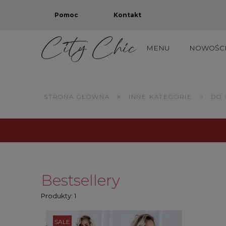
Pomoc
Kontakt
MENU
NOWOŚC
TOTAL OUTLET: PROD
»
»
STRONA GŁÓWNA
INNE KATEGORIE
DO 
Bestsellery
Produkty: 1
SALE