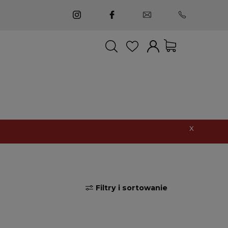
suma:
0,00 zł
X
Moje konto
Twoje zamówienia
Ustawienia
Lista życzeń
Filtry i sortowanie